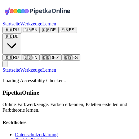
Startseite
Werkzeuge
Lernen
🇷🇺
RU
🇬🇧
EN
🇩🇪
DE
🇪🇸
ES
🇩🇪
DE
🇷🇺
RU
🇬🇧
EN
🇩🇪
DE
✓
🇪🇸
ES
Startseite
Werkzeuge
Lernen
Loading Accessibility Checker...
PipetkaOnline
Online-Farbwerkzeuge. Farben erkennen, Paletten erstellen und
Farbtheorie lernen.
Rechtliches
Datenschutzerklärung