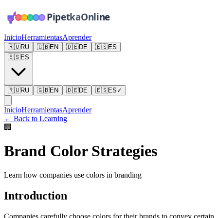
Inicio
Herramientas
Aprender
🇷🇺
RU
🇬🇧
EN
🇩🇪
DE
🇪🇸
ES
🇪🇸
ES
🇷🇺
RU
🇬🇧
EN
🇩🇪
DE
🇪🇸
ES
✓
Inicio
Herramientas
Aprender
←
Back to Learning
🏢
Brand Color Strategies
Learn how companies use colors in branding
Introduction
Companies carefully choose colors for their brands to convey certain