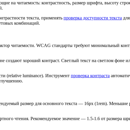
щие на читаемость: контрастность, размер шрифта, высоту стро
й.
онтрастности текста, применять
проверка доступности текста
для
етовых комбинаций.
тор читаемости. WCAG стандарты требуют минимальный контраст 
оне создают хороший контраст. Светлый текст на светлом фоне 
и (relative luminance). Инструмент
проверка контраста
автоматич
улучшению.
ндуемый размер для основного текста — 16px (1rem). Меньшие 
ортного чтения. Рекомендуемое значение — 1.5-1.6 от размера ш