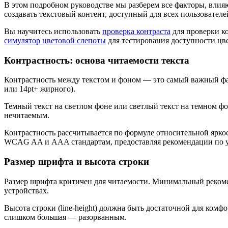
В этом подробном руководстве мы разберем все факторы, влияю
создавать текстовый контент, доступный для всех пользователе
Вы научитесь использовать
проверка контраста
для проверки к
симулятор цветовой слепоты
для тестирования доступности цв
Контрастность: основа читаемости текста
Контрастность между текстом и фоном — это самый важный фак
или 14pt+ жирного).
Темный текст на светлом фоне или светлый текст на темном ф
нечитаемым.
Контрастность рассчитывается по формуле относительной яркост
WCAG AA и AAA стандартам, предоставляя рекомендации по 
Размер шрифта и высота строки
Размер шрифта критичен для читаемости. Минимальный рекоме
устройствах.
Высота строки (line-height) должна быть достаточной для комф
слишком большая — разорванным.