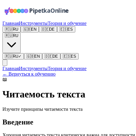
Главная
Инструменты
Теория и обучение
🇷🇺
RU
🇬🇧
EN
🇩🇪
DE
🇪🇸
ES
🇷🇺
RU
🇷🇺
RU
✓
🇬🇧
EN
🇩🇪
DE
🇪🇸
ES
Главная
Инструменты
Теория и обучение
←
Вернуться к обучению
📖
Читаемость текста
Изучите принципы читаемости текста
Введение
Хорошая читаемость текста критически важна для доступности.