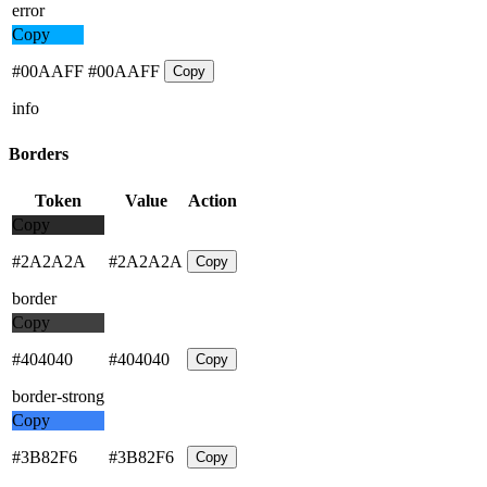
error
Copy
#00AAFF
#00AAFF
Copy
info
Borders
Token
Value
Action
Copy
#2A2A2A
#2A2A2A
Copy
border
Copy
#404040
#404040
Copy
border-strong
Copy
#3B82F6
#3B82F6
Copy