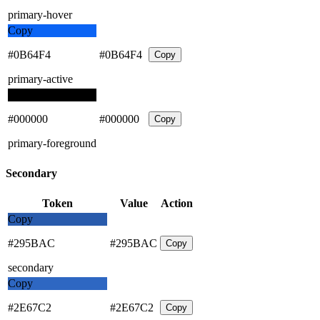
primary-hover
Copy
#0B64F4
#0B64F4
Copy
primary-active
Copy
#000000
#000000
Copy
primary-foreground
Secondary
Token
Value
Action
Copy
#295BAC
#295BAC
Copy
secondary
Copy
#2E67C2
#2E67C2
Copy