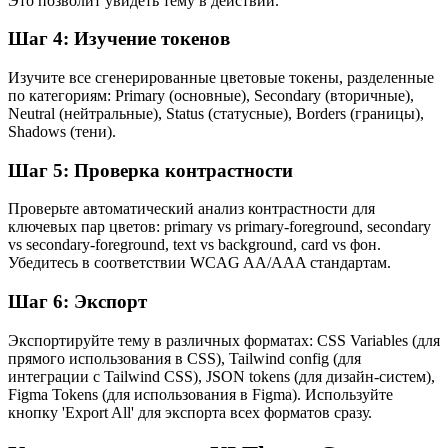
Это позволит увидеть тему в действии.
Шаг 4: Изучение токенов
Изучите все сгенерированные цветовые токены, разделенные
по категориям: Primary (основные), Secondary (вторичные),
Neutral (нейтральные), Status (статусные), Borders (границы),
Shadows (тени).
Шаг 5: Проверка контрастности
Проверьте автоматический анализ контрастности для
ключевых пар цветов: primary vs primary-foreground, secondary
vs secondary-foreground, text vs background, card vs фон.
Убедитесь в соответствии WCAG AA/AAA стандартам.
Шаг 6: Экспорт
Экспортируйте тему в различных форматах: CSS Variables (для
прямого использования в CSS), Tailwind config (для
интеграции с Tailwind CSS), JSON tokens (для дизайн-систем),
Figma Tokens (для использования в Figma). Используйте
кнопку 'Export All' для экспорта всех форматов сразу.