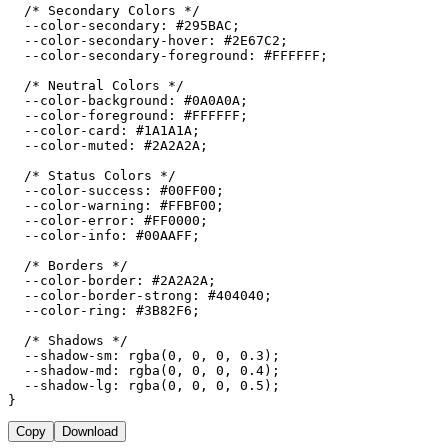
  /* Secondary Colors */

  --color-secondary: #295BAC;

  --color-secondary-hover: #2E67C2;

  --color-secondary-foreground: #FFFFFF;

  /* Neutral Colors */

  --color-background: #0A0A0A;

  --color-foreground: #FFFFFF;

  --color-card: #1A1A1A;

  --color-muted: #2A2A2A;

  /* Status Colors */

  --color-success: #00FF00;

  --color-warning: #FFBF00;

  --color-error: #FF0000;

  --color-info: #00AAFF;

  /* Borders */

  --color-border: #2A2A2A;

  --color-border-strong: #404040;

  --color-ring: #3B82F6;

  /* Shadows */

  --shadow-sm: rgba(0, 0, 0, 0.3);

  --shadow-md: rgba(0, 0, 0, 0.4);

  --shadow-lg: rgba(0, 0, 0, 0.5);

Copy
Download