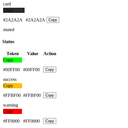
card
Copy
#2A2A2A
#2A2A2A
Copy
muted
Status
Token
Value
Action
Copy
#00FF00
#00FF00
Copy
success
Copy
#FFBF00
#FFBF00
Copy
warning
Copy
#FF0000
#FF0000
Copy