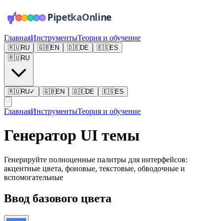
Главная
Инструменты
Теория и обучение
🇷🇺
RU
🇬🇧
EN
🇩🇪
DE
🇪🇸
ES
🇷🇺
RU
🇷🇺
RU
✓
🇬🇧
EN
🇩🇪
DE
🇪🇸
ES
Главная
Инструменты
Теория и обучение
Генератор UI темы
Генерируйте полноценные палитры для интерфейсов:
акцентные цвета, фоновые, текстовые, обводочные и
вспомогательные
Ввод базового цвета