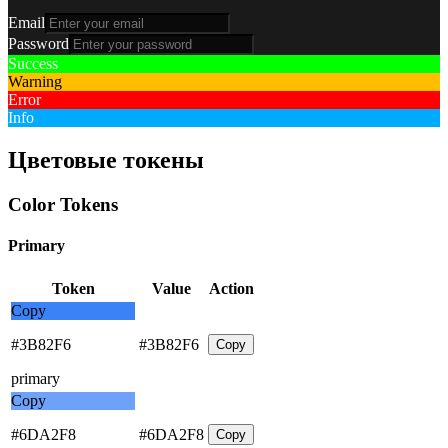
Email
Password
Success
Warning
Error
Info
Цветовые токены
Color Tokens
Primary
Token
Value
Action
Copy
#3B82F6
#3B82F6
Copy
primary
Copy
#6DA2F8
#6DA2F8
Copy