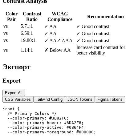
Contrast Analysis
Color
Contrast
WCAG
Recommendation
Pair
Ratio
Compliance
vs
5.71
:1
✓ AA
✓ Good contrast
vs
6.59
:1
✓ AA
✓ Good contrast
vs
19.80
:1
✓ AA
✓ AAA
✓ Good contrast
Increase card contrast for
vs
1.14
:1
✗ Below AA
better visibility
Экспорт
Export
Export All
CSS Variables
Tailwind Config
JSON Tokens
Figma Tokens
:root {

  /* Primary Colors */

  --color-primary: #3B82F6;

  --color-primary-hover: #6DA2F8;

  --color-primary-active: #0B64F4;

  --color-primary-foreground: #000000;
